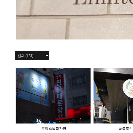
후렉스돌출간판
돌출포인