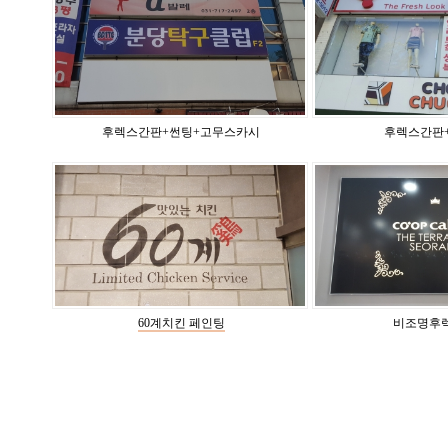
후렉스간판+썬팅+고무스카시
후렉스간판+
60계치킨 페인팅
비조명후