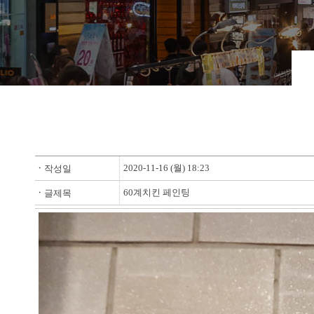
2020-11-16 (월) 18:23
ㆍ
작성일
60계치킨 페인팅
ㆍ
글제목