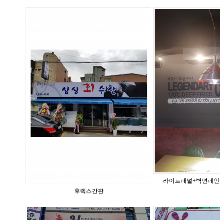
라이트패널+벽면페인
후렉스간판