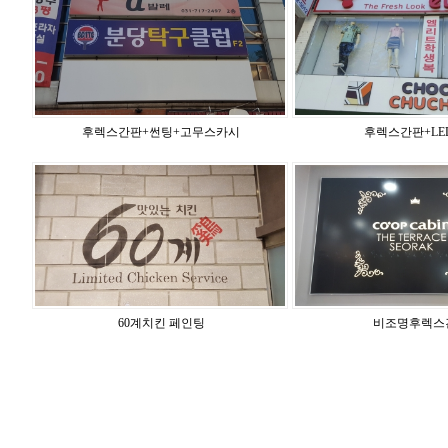
후렉스간판+썬팅+고무스카시
후렉스간판+LE
60계치킨 페인팅
비조명후렉스