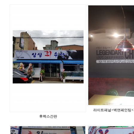
라이트패널+벽면페인팅
후렉스간판