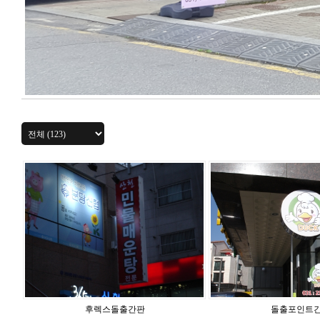
후렉스돌출간판
돌출포인트