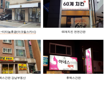
+티타늄휴광(아크릴스카시)
60계치킨 전면간판
렉스간판 강남부동산
후렉스간판