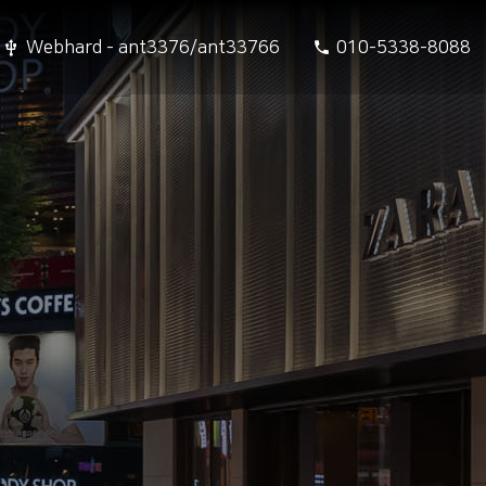
Webhard - ant3376/ant33766
010-5338-8088