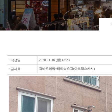
2020-11-16 (월) 18:23
ㆍ
작성일
갈바후레임+티타늄휴광(아크릴스카시)
ㆍ
글제목