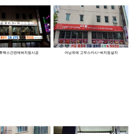
후렉스간판에써치등시공
어닝위에 고무스카시+써치등설치