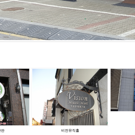
간판
비전뮤직홀