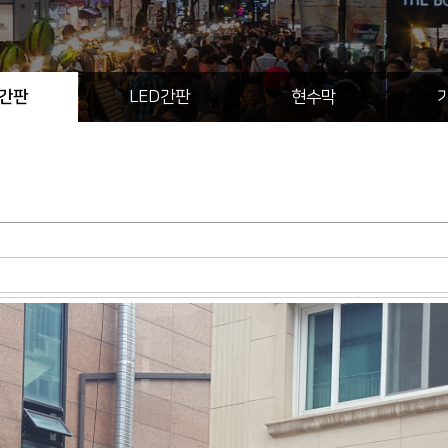
간판
LED간판
현수막