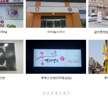
D채널
티타늄스카시
갈바후레임
간판
후렉스간판(LED등삽입)
후
1
2
3
4
5
6
7