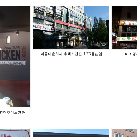
아름다운치과 후렉스간판+LED등삽입
비조명
+전면후렉스간판