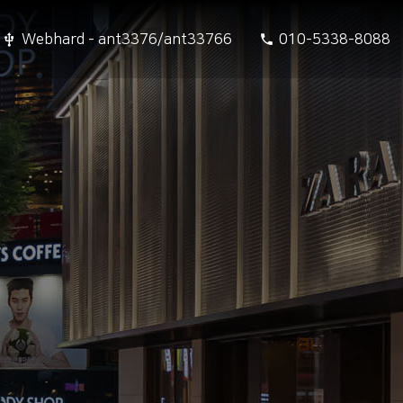
Webhard - ant3376/ant33766
010-5338-8088