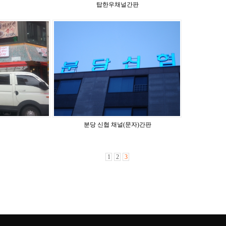
탑한우채널간판
분당 신협 채널(문자)간판
1
2
3