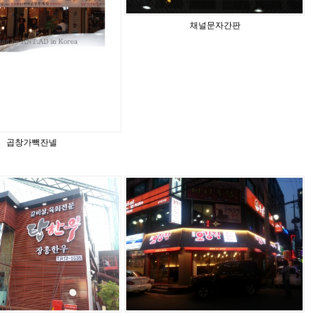
채널문자간판
곱창가빽잔넬