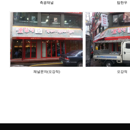
측광채널
탑한우
채널문자(오강적)
오강적