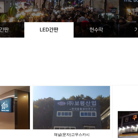
간판
LED간판
현수막
채널(문자)고무스카시