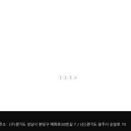
1
2
3
4
: (구)경기도 성남시 분당구 매화로38번길 7 / (신)경기도 광주시 순암로 70 대표전화 