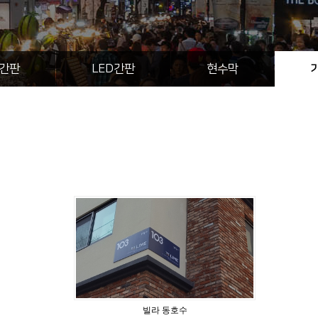
간판
LED간판
현수막
빌라 동호수