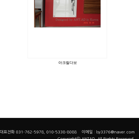
아크릴다보
031-762-5978, 010-5338-8088 이메일 : lsy3376@naver.com
Copyrightⓒ
All Rights Reserved.