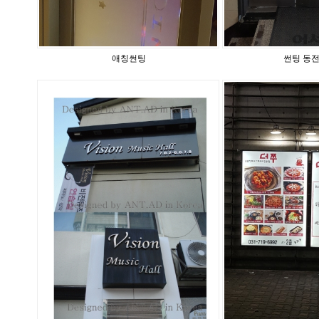
애칭썬팅
썬팅 동