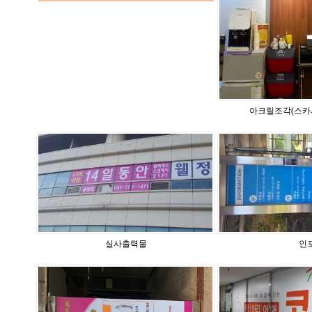
아크릴조각(스카
실사출력물
인