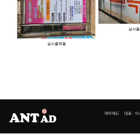
실사출
실사출력물
개미애드 대표 : 이서열