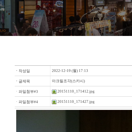
2022-12-19 (월) 17:13
ㆍ
작성일
아크릴조각(스카시)
ㆍ
글제목
20151110_171412.jpg
ㆍ파일첨부#3
20151110_171427.jpg
ㆍ파일첨부#4