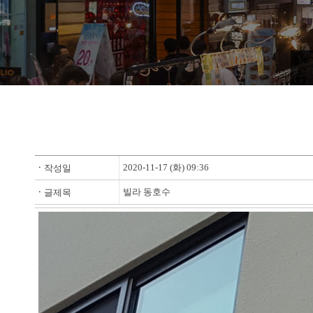
2020-11-17 (화) 09:36
ㆍ
작성일
빌라 동호수
ㆍ
글제목