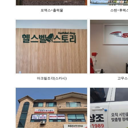
포맥스+출력물
스텐+후렉스
아크릴조각(스카시)
고무스