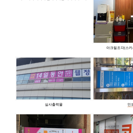
아크릴조각(스카
실사출력물
인